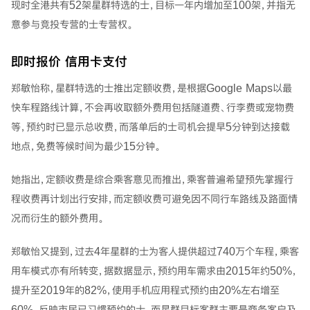
现时全港共有52架星群特选的士，目标一年内增加至100架，并指无
意参与竞投专营的士专营权。
即时报价 信用卡支付
郑敏怡称，星群特选的士推出定额收费，是根据Google Maps以最
快车程路线计算，不会再收取额外费用包括隧道费、行李费或宠物费
等，预约时已显示总收费，而落单后的士司机会提早5分钟到达接载
地点，免费等候时间为最少15分钟。
她指出，定额收费是综合乘客意见而推出，乘客普遍希望预先掌握行
程收费再计划出行安排，而定额收费可避免因不同行车路线及路面情
况而衍生的额外费用。
郑敏怡又提到，过去4年星群的士为客人提供超过740万个车程，乘客
用车模式亦有所转变，据数据显示，预约用车需求由2015年约50%，
提升至2019年的82%，使用手机应用程式预约由20%左右增至
60%，反映市民已习惯预约的士，而星群目标客群主要是商务客户及