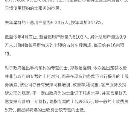
习惯使用预约的士服务的市民。
去年星群的士总用户量为9.34万人，按年增加34.5%。
截至今年4月底止，新登记用户数量为6103人，累计总用户量达9.9
万人。现时每架星群特选的士预约占总车程四成，每日约有16宗预
约。
对于政府推出手机预约的专营的士，郑敏怡强调，今次推出定额收费
并非与政府的专营的士打对台，而是在现有的条款下自行提升的士服
务质素，该公司亦要有安排司机培训、改善车厢设施、客户服务及投
诉处理的规定，不一定由政府为的士业订下服务水平，并直言星群无
意竞投专营的士专营权。她指专营的士起表36元，较一般的士收费贵
50%，而星群特选的士收费会较专营的士低。