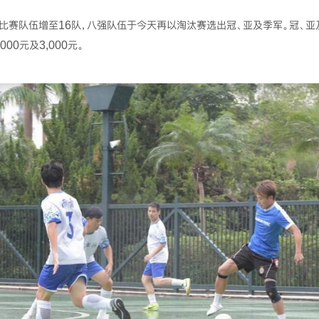
比赛队伍增至16队，八强队伍于今天再以淘汰赛选出冠、亚及季军。冠、
000元及3,000元。