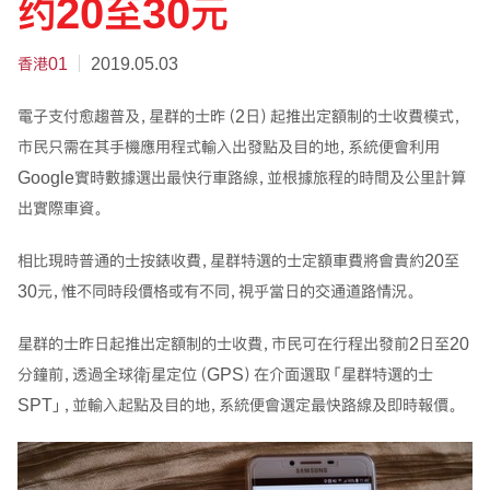
约20至30元
香港01
2019.05.03
電子支付愈趨普及，星群的士昨（2日）起推出定額制的士收費模式，
市民只需在其手機應用程式輸入出發點及目的地，系統便會利用
Google實時數據選出最快行車路線，並根據旅程的時間及公里計算
出實際車資。
相比現時普通的士按錶收費，星群特選的士定額車費將會貴約20至
30元，惟不同時段價格或有不同，視乎當日的交通道路情況。
星群的士昨日起推出定額制的士收費，市民可在行程出發前2日至20
分鐘前，透過全球衛星定位（GPS）在介面選取「星群特選的士
SPT」，並輸入起點及目的地，系統便會選定最快路線及即時報價。