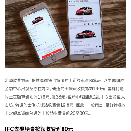
定額收費方面，根據星群提供特選的士定額車資預算表，以中環國際
金融中心出發至赤柱為例，普通的士按錶收費為約140元，星群特選
的士定額車資則為178元，貴38元；至於中環國際金融中心出發至太
古坊，特選的士則較咪錶收費貴19.8元。因此，一般而言，星群特選的
士定額車資較普通的士按錶收費貴約20至30元。
IFC去機場貴按錶收費近80元