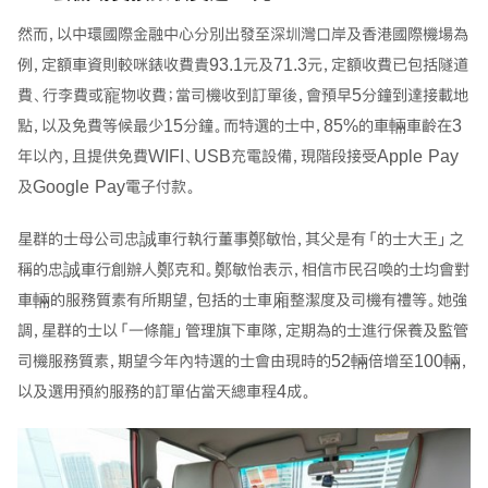
然而，以中環國際金融中心分別出發至深圳灣口岸及香港國際機場為
例，定額車資則較咪錶收費貴93.1元及71.3元，定額收費已包括隧道
費、行李費或寵物收費；當司機收到訂單後，會預早5分鐘到達接載地
點，以及免費等候最少15分鐘。而特選的士中，85%的車輛車齡在3
年以內，且提供免費WIFI、USB充電設備，現階段接受Apple Pay
及Google Pay電子付款。
星群的士母公司忠誠車行執行董事鄭敏怡，其父是有「的士大王」之
稱的忠誠車行創辦人鄭克和。鄭敏怡表示，相信市民召喚的士均會對
車輛的服務質素有所期望，包括的士車廂整潔度及司機有禮等。她強
調，星群的士以「一條龍」管理旗下車隊，定期為的士進行保養及監管
司機服務質素，期望今年內特選的士會由現時的52輛倍增至100輛，
以及選用預約服務的訂單佔當天總車程4成。