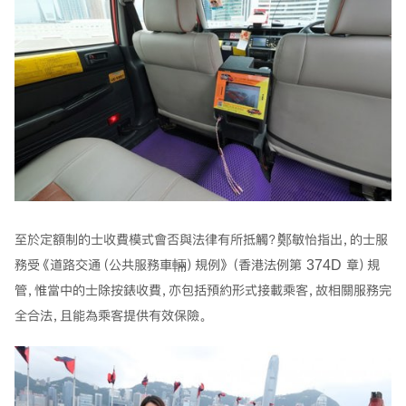
至於定額制的士收費模式會否與法律有所抵觸？鄭敏怡指出，的士服
務受《道路交通（公共服務車輛）規例》（香港法例第 374D 章）規
管，惟當中的士除按錶收費，亦包括預約形式接載乘客，故相關服務完
全合法，且能為乘客提供有效保險。