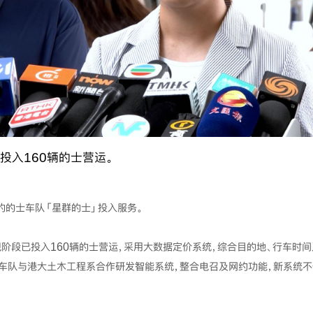
投入160辆的士营运。
的的士车队「星群的士」投入服务。
现阶段已投入160辆的士营运，采用大数据定价系统，综合目的地、行车时
，车队与港大土木工程系合作研发智能系统，整合电召及网约功能，新系统不
。