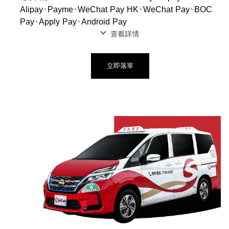
Alipay、Payme、WeChat Pay HK、WeChat Pay、BOC
Pay、Apply Pay、Android Pay
查看詳情
立即落單