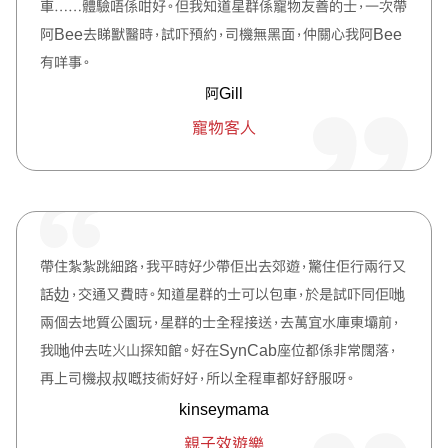
車……體驗唔係咁好。但我知道星群係寵物友善的士，一次帶
阿Bee去睇獸醫時，試吓預約，司機無黑面，仲關心我阿Bee
有咩事。
阿Gill
寵物客人
帶住紮紮跳細路，我平時好少帶佢出去郊遊，驚住佢行兩行又
話攰，交通又費時。知道星群的士可以包車，於是試吓同佢哋
兩個去地質公園玩，星群的士全程接送，去萬宜水庫東壩前，
我哋仲去咗火山探知館。好在SynCab座位都係非常闊落，
再上司機叔叔嘅技術好好，所以全程車都好舒服呀。
kinseymama
親子效遊樂