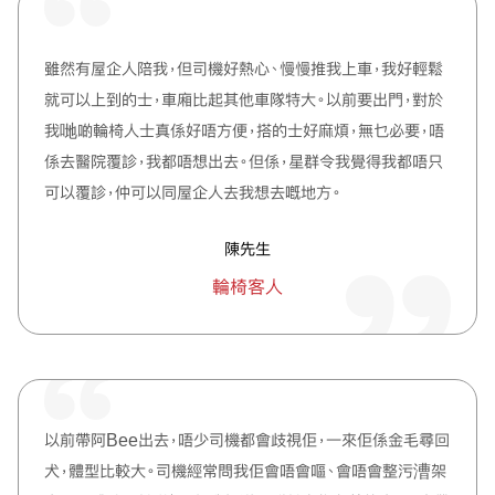
雖然有屋企人陪我，但司機好熱心、慢慢推我上車，我好輕鬆
就可以上到的士，車廂比起其他車隊特大。以前要出門，對於
我哋啲輪椅人士真係好唔方便，搭的士好麻煩，無乜必要，唔
係去醫院覆診，我都唔想出去。但係，星群令我覺得我都唔只
可以覆診，仲可以同屋企人去我想去嘅地方。
陳先生
輪椅客人
以前帶阿Bee出去，唔少司機都會歧視佢，一來佢係金毛尋回
犬，體型比較大。司機經常問我佢會唔會嘔、會唔會整污漕架