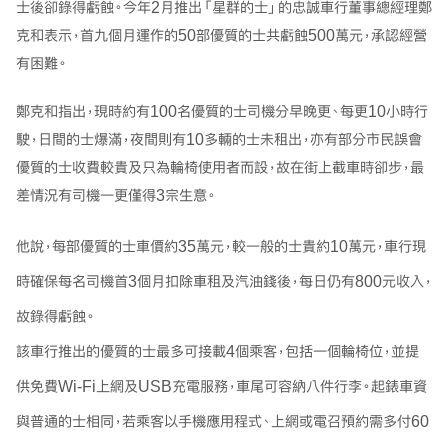
士後卻錄得虧蝕。今年2月推出「星群的士」的忠誠車行董事總經理鄭
克和表示，首九個月運作的50部優質的士共虧蝕500萬元，承認經營
有困難。
鄭克和指出，現時約有100名優質的士司機分早晚更、每更10小時行
駛，日間的士爆滿，夜間則有10多輛的士未租出，亦有部分市民誤會
優質的士收費較貴及只為輪椅使用者而設，故在街上截車時卻步，最
差情況有司機一更僅得3宗生意。
他說，每部優質的士車價約35萬元，較一般的士貴約10萬元，車行現
時確保每名司機首3個月扣除車租及汽油錢後，每日仍有800元收入，
故錄得虧蝕。
該車行推出的優質的士最多可接載4個乘客，包括一個輪椅位，並提
供免費Wi-Fi上網及USB充電服務，車尾可容納八件行李。起錶車資
與普通的士相同，若乘客以手機應用程式、上網或電召預約需多付60