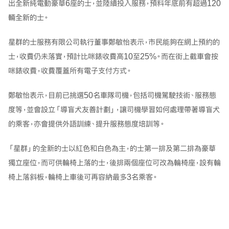
出全新純電動豪華6座的士，並陸續投入服務，預料年底前有超過120
輛全新的士。
星群的士服務有限公司執行董事鄭敏怡表示，市民能夠在網上預約的
士，收費仍未落實，預計比咪錶收費高10至25%。而在街上截車會按
咪錶收費，收費覆蓋所有電子支付方式。
鄭敏怡表示，目前已挑選50名車隊司機，包括司機駕駛技術、服務態
度等，並會設立「導盲犬友善計劃」，讓司機學習如何處理帶著導盲犬
的乘客，亦會提供外語訓練、提升服務態度培訓等。
「星群」的全新的士以紅色和白色為主，的士第一排及第二排為豪華
獨立座位，而可供輪椅上落的士，後排兩個座位可改為輪椅座，設有輪
椅上落斜板，輪椅上車後可再容納最多3名乘客。