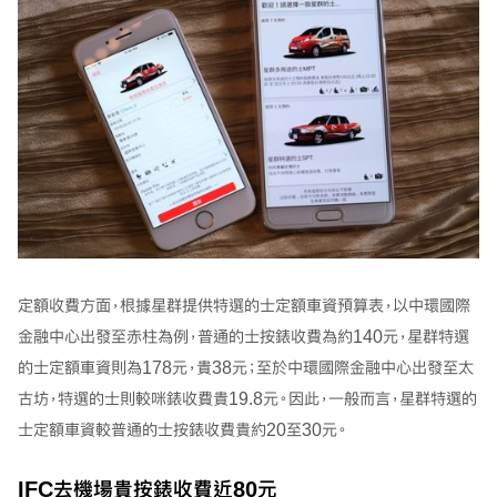
定額收費方面，根據星群提供特選的士定額車資預算表，以中環國際
金融中心出發至赤柱為例，普通的士按錶收費為約140元，星群特選
的士定額車資則為178元，貴38元；至於中環國際金融中心出發至太
古坊，特選的士則較咪錶收費貴19.8元。因此，一般而言，星群特選的
士定額車資較普通的士按錶收費貴約20至30元。
IFC去機場貴按錶收費近80元