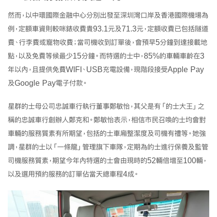
然而，以中環國際金融中心分別出發至深圳灣口岸及香港國際機場為
例，定額車資則較咪錶收費貴93.1元及71.3元，定額收費已包括隧道
費、行李費或寵物收費；當司機收到訂單後，會預早5分鐘到達接載地
點，以及免費等候最少15分鐘。而特選的士中，85%的車輛車齡在3
年以內，且提供免費WIFI、USB充電設備，現階段接受Apple Pay
及Google Pay電子付款。
星群的士母公司忠誠車行執行董事鄭敏怡，其父是有「的士大王」之
稱的忠誠車行創辦人鄭克和。鄭敏怡表示，相信市民召喚的士均會對
車輛的服務質素有所期望，包括的士車廂整潔度及司機有禮等。她強
調，星群的士以「一條龍」管理旗下車隊，定期為的士進行保養及監管
司機服務質素，期望今年內特選的士會由現時的52輛倍增至100輛，
以及選用預約服務的訂單佔當天總車程4成。