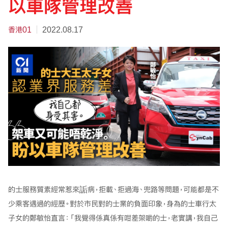
以車隊管理改善
香港01
2022.08.17
的士服務質素經常惹來詬病，拒載、拒過海、兜路等問題，可能都是不
少乘客遇過的經歷。對於市民對的士業的負面印象，身為的士車行太
子女的鄭敏怡直言：「我覺得係真係有咁差架啲的士，老實講，我自己