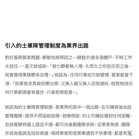
引入的士車隊管理制度為業界出路
對於服務質素問題，鄭敏怡將原因之一歸咎於過多個體戶，平時工作
太放任，一直欠缺協助，「做乜嘢都無人理，久而久之你放任佢之後，
就會覺得果樣嘢係合理。」她認為，任何行業如欠缺管理，質素都會下
滑，「如果我求其做份嘢出嚟，又無人睇又無人改就過咗，咁我相信任
何行業都唔會有進步，只會愈嚟愈差。」
她認為的士車隊管理制度，是業界的其中一個出路，在司機背後加設
管理團隊，提供不同協助指導。她舉例說，的士司機如遇到任何困難，
包括駕駛時遇上語言不通，都可向後勤團隊求助。從乘客角度，團隊
亦成為查詢及投訴渠道，現時乘客即使乘車遇到不快事情，都是有冤