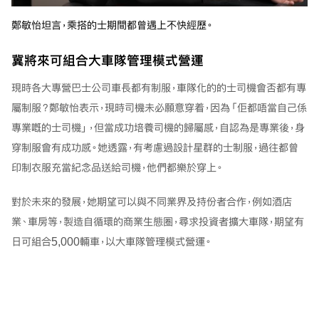
鄭敏怡坦言，乘搭的士期間都曾遇上不快經歷。
冀將來可組合大車隊管理模式營運
現時各大專營巴士公司車長都有制服，車隊化的的士司機會否都有專
屬制服？鄭敏怡表示，現時司機未必願意穿着，因為「佢都唔當自己係
專業嘅的士司機」，但當成功培養司機的歸屬感，自認為是專業後，身
穿制服會有成功感。她透露，有考慮過設計星群的士制服，過往都曾
印制衣服充當紀念品送給司機，他們都樂於穿上。
對於未來的發展，她期望可以與不同業界及持份者合作，例如酒店
業、車房等，製造自循環的商業生態圈，尋求投資者擴大車隊，期望有
日可組合5,000輛車，以大車隊管理模式營運。