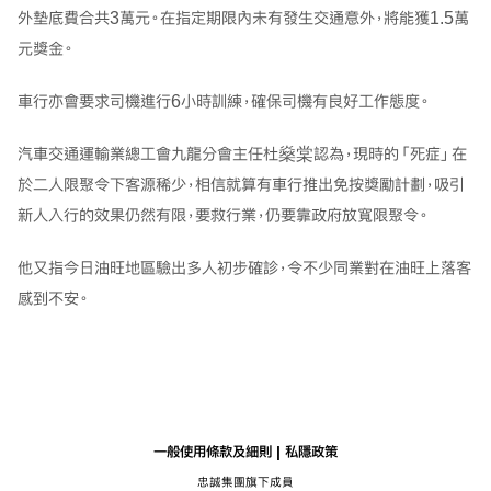
外墊底費合共3萬元。在指定期限內未有發生交通意外，將能獲1.5萬
元獎金。
車行亦會要求司機進行6小時訓練，確保司機有良好工作態度。
汽車交通運輸業總工會九龍分會主任杜燊棠認為，現時的「死症」在
於二人限聚令下客源稀少，相信就算有車行推出免按獎勵計劃，吸引
新人入行的效果仍然有限，要救行業，仍要靠政府放寬限聚令。
他又指今日油旺地區驗出多人初步確診，令不少同業對在油旺上落客
感到不安。
一般使用條款及細則
私隱政策
忠誠集團旗下成員