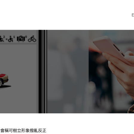
工會稱可樹立形象撥亂反正