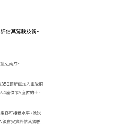
排評估其駕駛技術。
數量近兩成。
350輛新車加入車隊服
入4座位或5座位的士。
是乘客可接受水平。她說
入後會安排評估其駕駛