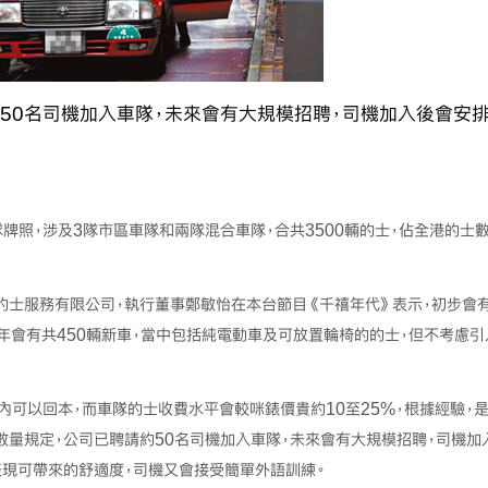
50名司機加入車隊，未來會有大規模招聘，司機加入後會安
牌照，涉及3隊市區車隊和兩隊混合車隊，合共3500輛的士，佔全港的士
的士服務有限公司，執行董事鄭敏怡在本台節目《千禧年代》表示，初步會有
半年會有共450輛新車，當中包括純電動車及可放置輪椅的的士，但不考慮引
內可以回本，而車隊的士收費水平會較咪錶價貴約10至25%，根據經驗，
數量規定，公司已聘請約50名司機加入車隊，未來會有大規模招聘，司機加
表現可帶來的舒適度，司機又會接受簡單外語訓練。