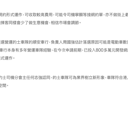
網約形式運作，可收取較高費用，可能令司機寧願等接網約單，亦不做街上
機揀客同樣會少了做生意機會，相信市場會調節。
獲選營運的士車隊的順安車行，負責人周國強估計落選原因可能是電動車數
，車行本身有多年營運車隊經驗，在今次申請前期，已投入800多萬元開發
式運作。
的士司機分會主任何志強認同，的士車隊可為業界樹立新形象，車隊符合港
空間。