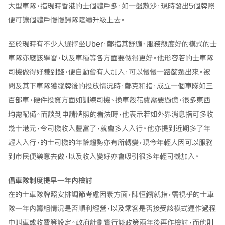
大型車隊，指現時香港的士個體戶多，如一盤散沙，現時發出5個牌照
便可讓個體戶慢慢歸隊陸續升級上去。
至於現時有不少人選擇坐Uber，鄭指其舒適、服務態度好的模式的士
車隊亦應該學習，以及車種等各方面要做得更好。他形容若的士車隊
司機做得好賺到錢，便自動會有人加入，可以慢慢一路篩選出來。被
問及其下車隊獲發牌後的投放情況時，鄭克和指，成立一個車隊如三
百部車，硬件投資方面如訓練司機、換車殼花費需要過億，很多東西
均需配備。而談到申請牌照的看法時，他表示若如外界消息指可多收
幾十港元，令司機收入豐富了，就會多人入行。他亦提到近期多了年
輕人入行，的士司機的年齡趨勢亦有所轉變，現今年輕人因可以服務
到市民便樂意去做，以及收入變好亦會吸引很多年輕司機加入。
倡車隊制度提早一年內檢討
在的士車隊牌照安排調節考慮因素方面，陳恒鑌就指，需視乎的士車
隊一年內籌組情況是否順利經營，以及乘客是否接受該模式運作過程
中叫車或收費等設定。政府計劃實行該政策兩年後再作檢討，而他則