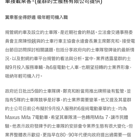
車接載乘客。(星群的士服務有限公司提供)
冀乘客坐得舒適
吸年輕司機入職
規管網約車及設立的士車隊，是近期社會的熱話。立法會交通事務委
員會主席陳恒鑌與的士車行車主協會永遠會長兼主席鄭克和，接受電
台節目訪問探討相關議題，包括分享政府向的士車隊發牌後的最新情
況，以及對網約車平台規管的看法與分析。當中，業界透露星群的士
擬9月投入服務車輛，為6座電動七人車，也期望扭轉的士業界形象，
吸納年輕司機入行。
政府近日批出5個的士車隊牌，鄭克和盼當局推出牌照後有監管，並
指有5隊的士車隊競爭是好事，的士業界需要變革。他又提及其星群
的士公司日前公布擬於9月投入服務的6座純電動豪華的士，均為
Maxus Mifa 7電動車，希望其車隊清一色轉用Mifa 7，讓市民體
驗。他表示政府發牌予的士車隊的安排會令業界生態有很大變化，但
業界整體表示歡迎，更指早在80、90年代便向政府提出過需要一個