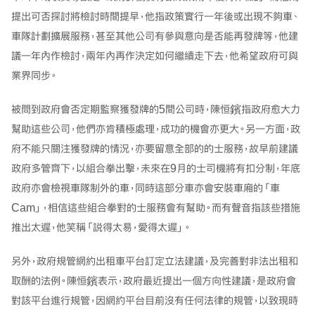
提出可否探討將檢討時間提早，他指政策實行一年後或出現不夠車、
車隊計劃擴展服務，甚至其他公司有參與意向是否能再發牌等，他建
議一年內作檢討，兩年內再作決定如何繼續走下去，他希望政府可與
業界同步。
被問到政府會否定期監察獲發牌的5間公司時，陳恒鑌指政府愈大力
幫助這些公司，他們亦肯積極處理，成功的機會亦更大。另一方面，政
府不能只關注獲發牌的情況，亦要留意全部的的士服務，故早前建議
政府多管齊下，以組合拳出擊，未來在9月的士司機將有扣分制，年底
政府亦會檢視車隊制外的車，同時這部分車亦會安裝車廂的「車
Cam」，相信這些組合拳對的士服務會有幫助。而有聲音指該些措施
推出太遲，他笑稱「説得太易，愛得太遲」。
另外，政府規管網約出租車平台訂定立法建議，及完善對非法出租和
取酬的法例。陳恒鑌表示，政府最近提出一個方向性建議，是政府會
對該平台進行規管，因網約平台目前沒有任何法律的規管，以致現時