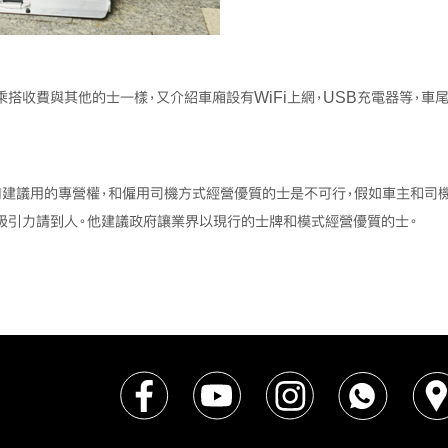
搭收費與其他的士一樣，又介紹車廂設有WiFi上網，USB充電器等，車
前建議用的專營權，和僱用司機方式經營優質的士是不可行，假如車主和司
吸引力請到人。他建議政府讓業界以現行的士牌和模式經營優質的士。