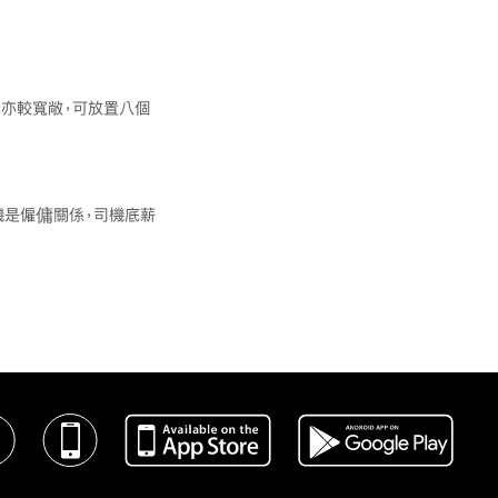
尾亦較寬敞，可放置八個
機是僱傭關係，司機底薪