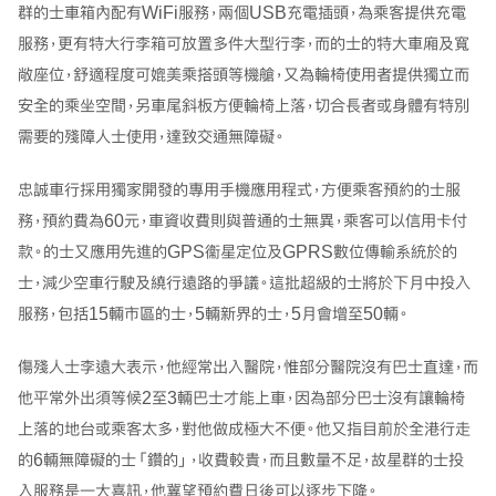
群的士車箱內配有WiFi服務，兩個USB充電插頭，為乘客提供充電
服務，更有特大行李箱可放置多件大型行李，而的士的特大車廂及寬
敞座位，舒適程度可媲美乘搭頭等機艙，又為輪椅使用者提供獨立而
安全的乘坐空間，另車尾斜板方便輪椅上落，切合長者或身體有特別
需要的殘障人士使用，達致交通無障礙。
忠誠車行採用獨家開發的專用手機應用程式，方便乘客預約的士服
務，預約費為60元，車資收費則與普通的士無異，乘客可以信用卡付
款。的士又應用先進的GPS衞星定位及GPRS數位傳輸系統於的
士，減少空車行駛及繞行遠路的爭議。這批超級的士將於下月中投入
服務，包括15輛市區的士，5輛新界的士，5月會增至50輛。
傷殘人士李遠大表示，他經常出入醫院，惟部分醫院沒有巴士直達，而
他平常外出須等候2至3輛巴士才能上車，因為部分巴士沒有讓輪椅
上落的地台或乘客太多，對他做成極大不便。他又指目前於全港行走
的6輛無障礙的士「鑽的」，收費較貴，而且數量不足，故星群的士投
入服務是一大喜訊，他冀望預約費日後可以逐步下降。