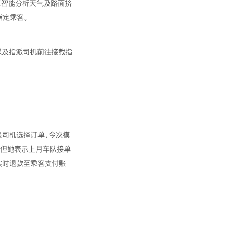
工智能分析天气及路面挤
指定乘客。
以及指派司机前往接载指
是司机选择订单，今次模
，但她表示上月车队接单
实时退款至乘客支付账