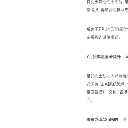
有别于其他的士平台，
塞情况，再结合司机状
系统于7月14日开始
定乘客的派单模式。
7
月接单量显著提升 
星群的士创办人郑敏怡
式调转，由AI系统派单
量显著提升，又称「香
户。
未来或增
425
辆的士
但