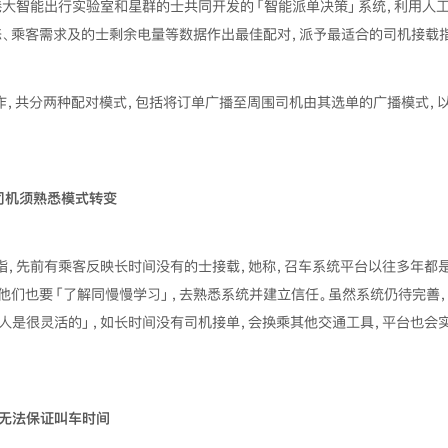
港大智能出行实验室和星群的士共同开发的「智能派单决策」系统，利用人
态、乘客需求及的士剩余电量等数据作出最佳配对，派予最适合的司机接载
运作，共分两种配对模式，包括将订单广播至周围司机由其选单的广播模式，
司机须熟悉模式转变
指，先前有乘客反映长时间没有的士接载，她称，召车系统平台以往多年都
，他们也要「了解同慢慢学习」，去熟悉系统并建立信任。虽然系统仍待完善
港人是很灵活的」，如长时间没有司机接单，会换乘其他交通工具，平台也会
无法保证叫车时间