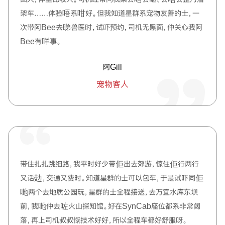
架车……体验唔系咁好。但我知道星群系宠物友善的士，一
次带阿Bee去睇兽医时，试吓预约，司机无黑面，仲关心我阿
Bee有咩事。
阿Gill
宠物客人
带住扎扎跳细路，我平时好少带佢出去郊游，惊住佢行两行
又话攰，交通又费时。知道星群的士可以包车，于是试吓同佢
哋两个去地质公园玩，星群的士全程接送，去万宜水库东坝
前，我哋仲去咗火山探知馆。好在SynCab座位都系非常阔
落，再上司机叔叔慨技术好好，所以全程车都好舒服呀。