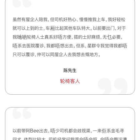
虽然有屋企人陪我，但司机好热心、慢慢推我上车，我好轻松
就可以上到的士，车厢比起其他车队特大。以前要出门，对于
我哋啲轮椅人士真系好唔方便，搭的士好麻烦，无乜必要，
唔系去医院覆诊，我都唔想出去。但系，星群令我觉得我都唔
只可以覆诊，仲可以同屋企人去我想去慨地方。
陈先生
轮椅客人
以前带阿Bee出去，唔少司机都会歧视渠，一来佢系金毛寻
回犬，体型比较大。司机经常问我渠会唔会呕、会唔会整污漕