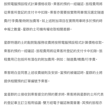
按照電腦預設程式計算價格收取。乘客的預約一經確認，旅程費用將
從乘客所登記的支付卡中扣除。乘客亦需要按實際用車情況選定隧道
費/行李費/動物附加費等。如上述附加項目在實際用車時多於預約時
申報之數量，星群的士司機有權收取相關差額。
星群特選的士的點對點服務收費將按照電腦預設程式計算價格收取。
乘客的預約一經確認，旅程費用將從乘客所登記的支付卡中扣除。旅
程費用已包括所有潛在的附加費用，例如 : 隧道費/橋費/行李費。
乘客明白並同意上述收費細則及安排。當預約被確認時，星群的士將
提供相關預約訂單編號予乘客。
當星群的士接收到乘客提交的預約要求時，乘客將與星群的士所代表
的登記車主訂立租用協議，雙方經電子確認無需簽署，其預約旅程亦