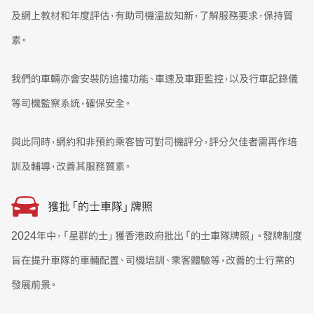
及網上教材和年度評估，有助司機溫故知新，了解服務要求，保持質
素。
我們的車輛亦會安裝防追撞功能、車速及車距監控，以及行車記錄儀
等司機監察系統，確保安全。
與此同時，網約和非預約乘客皆可對司機評分，評分欠佳者需再作培
訓及輔導，改善其服務質素。
獲批「的士車隊」牌照
2024年中，「星群的士」獲香港政府批出「的士車隊牌照」。發牌制度
旨在提升車隊的車輛配置、司機培訓、乘客體驗等，改善的士行業的
發展前景。